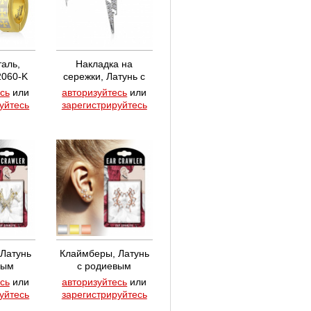
таль,
Накладка на
2060-K
сережки, Латунь с
родиевым
сь
или
авторизуйтесь
или
покрытием, артикул
уйтесь
зарегистрируйтесь
ED-045R-C
Латунь
Клаймберы, Латунь
вым
с родиевым
артикул
покрытием, артикул
сь
или
авторизуйтесь
или
GDC
EL-15-GDC
уйтесь
зарегистрируйтесь