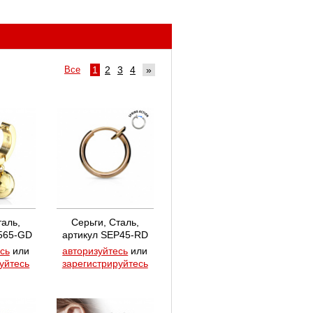
Все
1
2
3
4
»
таль,
Серьги, Сталь,
3565-GD
артикул SEP45-RD
сь
или
авторизуйтесь
или
уйтесь
зарегистрируйтесь