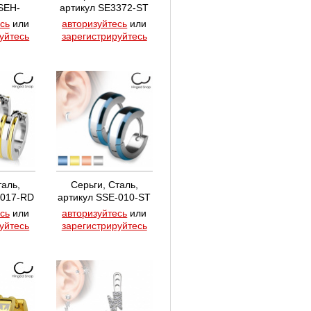
SEH-
артикул SE3372-ST
ST
сь
или
авторизуйтесь
или
уйтесь
зарегистрируйтесь
таль,
Серьги, Сталь,
-017-RD
артикул SSE-010-ST
сь
или
авторизуйтесь
или
уйтесь
зарегистрируйтесь