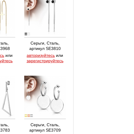
таль,
Серьги, Сталь,
E3968
артикул SE3810
сь
или
авторизуйтесь
или
уйтесь
зарегистрируйтесь
таль,
Серьги, Сталь,
E3783
артикул SE3709