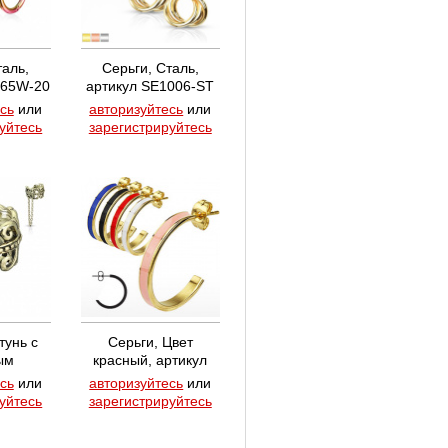
таль,
Серьги, Сталь,
065W-20
артикул SE1006-ST
сь
или
авторизуйтесь
или
уйтесь
зарегистрируйтесь
унь с
Серьги, Цвет
ым
красный, артикул
артикул
SSEQ-4235R
сь
или
авторизуйтесь
или
-BUS
уйтесь
зарегистрируйтесь