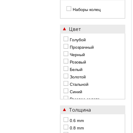
17 mm
Наборы колец
20 mm
30 mm
Цвет
33 mm
35 mm
Голубой
65 mm
Прозрачный
Черный
Розовый
Белый
Золотой
Стальной
Синий
Розовое золото
Красный
Толщина
Радуга
0.6 mm
0.8 mm