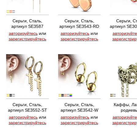
Серьги, Сталь,
Серьги, Сталь,
Серьги, С
артикул SE3587
артикул SE3543-RD
артикул SE3
авторизуйтесь
или
авторизуйтесь
или
авторизуйте
зарегистрируйтесь
зарегистрируйтесь
зарегистрир
Серьги, Сталь,
Серьги, Сталь,
Каффы, Лат
артикул SE3552-ST
артикул SE3542-W
родиев
покрытием, 
авторизуйтесь
или
авторизуйтесь
или
авторизуйте
EC19441
зарегистрируйтесь
зарегистрируйтесь
зарегистрир