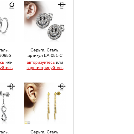
таль,
Серьги, Сталь,
3065S
артикул EA-051-C
сь
или
авторизуйтесь
или
уйтесь
зарегистрируйтесь
таль,
Серьги, Сталь,