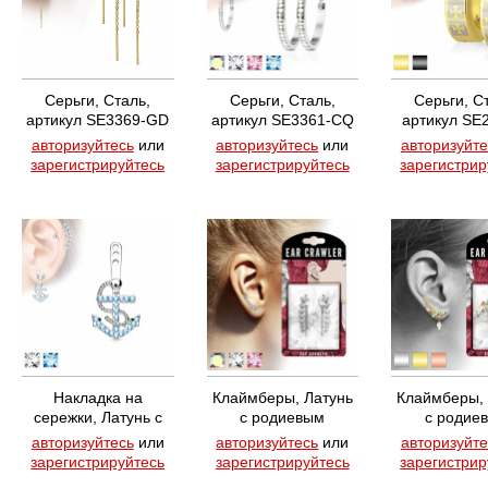
Серьги, Сталь,
Серьги, Сталь,
Серьги, С
артикул SE3369-GD
артикул SE3361-CQ
артикул SE
авторизуйтесь
или
авторизуйтесь
или
авторизуйте
зарегистрируйтесь
зарегистрируйтесь
зарегистрир
Накладка на
Клаймберы, Латунь
Клаймберы, 
сережки, Латунь с
с родиевым
с родие
родиевым
покрытием, артикул
покрытием, 
авторизуйтесь
или
авторизуйтесь
или
авторизуйте
покрытием, артикул
EL-22-C
EL-21-
зарегистрируйтесь
зарегистрируйтесь
зарегистрир
ED-042-Q