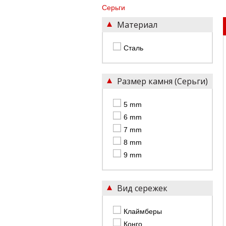
Серьги
Материал
Сталь
Размер камня (Серьги)
5 mm
6 mm
7 mm
8 mm
9 mm
Вид сережек
Клаймберы
Конго