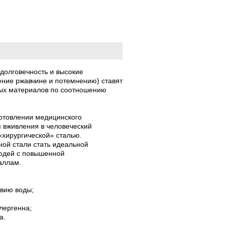
олговечность и высокие
ение ржавчине и потемнению) ставят
ных материалов по соотношению
готовлении медицинского
 вживления в человеческий
«хирургической» сталью.
ной стали стать идеальной
людей с повышенной
таллам.
твию воды;
лергенна;
а.