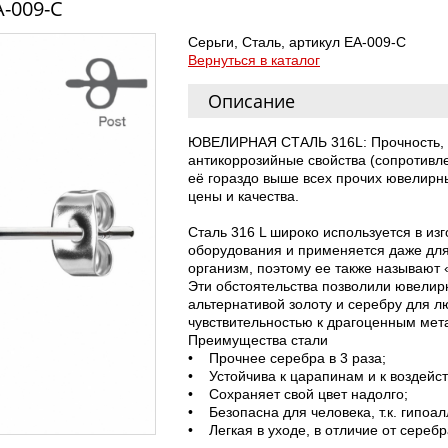
A-009-C
Серьги, Сталь, артикул EA-009-C
Вернуться в каталог
Описание
ЮВЕЛИРНАЯ СТАЛЬ 316L: Прочность, д
антикоррозийные свойства (сопротивл
её гораздо выше всех прочих ювелир
цены и качества.
Сталь 316 L широко используется в из
оборудования и применяется даже для
организм, поэтому ее также называют 
Эти обстоятельства позволили ювелир
альтернативой золоту и серебру для 
чувствительностью к драгоценным ме
Преимущества стали
• Прочнее серебра в 3 раза;
• Устойчива к царапинам и к воздейс
• Сохраняет свой цвет надолго;
• Безопасна для человека, т.к. гипоал
• Легкая в уходе, в отличие от серебр