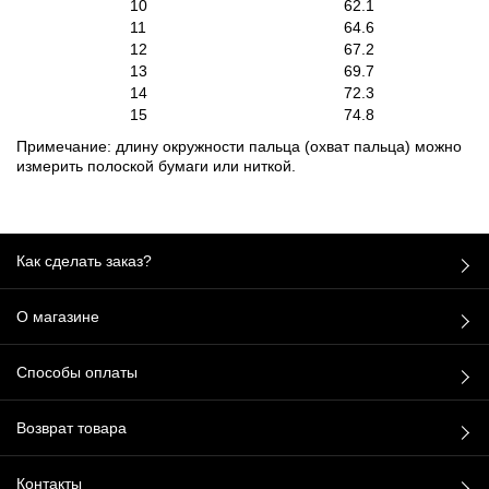
10
62.1
11
64.6
12
67.2
13
69.7
14
72.3
15
74.8
Примечание: длину окружности пальца (охват пальца) можно
измерить полоской бумаги или ниткой.
Как сделать заказ?
О магазине
Способы оплаты
Возврат товара
Контакты