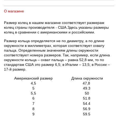
О магазине
Размер колец в нашем магазине соответствует размерам
колец страны производителя - США.Здесь указаны размеры
колец в сравнении с американскими и российскими.
Размер кольца определяется не по диаметру, а по длине
окружности в миллиметрах, которая соответствует охвату
пальца. Определенным значениям длины окружности
соответствуют номера размеров. Так, например, если длина
окружности кольца – охват пальца – равна 52,8 мм, то по
стандартам США это размер 6,5; в Италии – 13,5; в России –
17-й размер.
Американский размер
Длина окружности
4,5
47,8
5
49.3
5,5
50
6
51.8
7
54.4
8
56.9
9
59.5