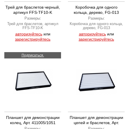
Трей для браслетов черный,
Коробочка для одного
артикул FFS-TF10-K
кольца, дерево, FG-013
Размеры:
Размеры:
Трей для браслетов, артикул
Коробочка для одного кольца,
FFS-TF10-K
дерево, FG-013
авторизуйтесь
или
авторизуйтесь
или
зарегистрируйтесь
зарегистрируйтесь
Подписаться.
Планшет для демонстрации
Планшет для демонстрации
колец, Арт. 411005/1051
цепей и браслетов, Арт.
411403/1051
Размеры:
Размеры: