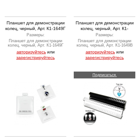
Планшет для демонстрации
Планшет для демонстрации
колец, черный, Арт. К1-1649Г
колец, черный, Арт. К1-
1649В, прорези под кольца
Размеры:
Размеры:
вертикальные 9 *5 рядов
Планшет для демонстрации
Планшет для демонстрации
колец, черный, Арт. К1-1649Г
колец, черный, Арт. К1-1649В
авторизуйтесь
или
авторизуйтесь
или
зарегистрируйтесь
зарегистрируйтесь
Подписаться.