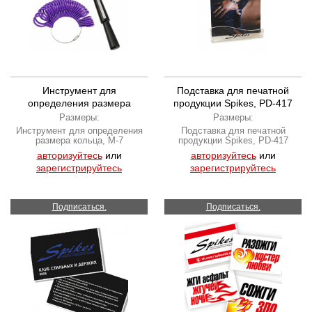
Инструмент для
Подставка для печатной
определения размера
продукции Spikes, PD-417
кольца, M-7
Размеры:
Размеры:
Инструмент для определения
Подставка для печатной
размера кольца, M-7
продукции Spikes, PD-417
авторизуйтесь
или
авторизуйтесь
или
зарегистрируйтесь
зарегистрируйтесь
Подписаться.
Подписаться.