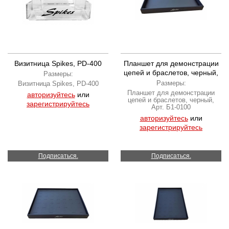
Визитница Spikes, PD-400
Планшет для демонстрации
цепей и браслетов, черный,
Размеры:
Арт. Б1-0100
Размеры:
Визитница Spikes, PD-400
Планшет для демонстрации
авторизуйтесь
или
цепей и браслетов, черный,
зарегистрируйтесь
Арт. Б1-0100
авторизуйтесь
или
зарегистрируйтесь
Подписаться.
Подписаться.