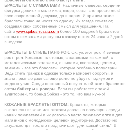
БРАСЛЕТЫ C СИМВОЛАМИ
. Различные клеверы, сердечки,
фигурки девочек и мальчиков, якоря, совы - это просто must
have современной девушки, да и парня. И при чем такие
браслеты точно не носят по одному. Их всегда сочетают,
создавая свой собственный смысл для украшения. На
сайте
www.spikes-russia.com
более 100 моделей браслетов
оптом с символами доступны к заказу оптом 24 часа и 7 дней
в неделю.
БРАСЛЕТЫ В СТИЛЕ ПАНК-РОК
. Ох, уж этот рок. И вечный
рок-н-рол.
Кожаные
, плетеные, с вставками из камней, с
металлическими вставками, с шипами, клепками, цепями,
замками
- всё это браслеты, которые особенно популярны.
Ведь стиль грандж в одежде только набирает обороты, а
значит, рваные джинсы еще долго не уйдут с подиумов и
модных улиц. Среди постоянный покупателей таких браслетов
оптом
байкеры
и
рокеры
. Если вы работаете с такой
аудиторией, то бренд Spikes - это то, что вам нужно!
КОЖАНЫЕ БРАСЛЕТЫ ОПТОМ:
браслеты, которые
выполнены из кожи или экокожи довольно популярны среди
наших покупателей и их довольно часто покупают
оптом
для
магазинов
с молодежной целевой аудиторией. Достаточно
актуально для тех, кто предпочитает "джинсовый стиль". В