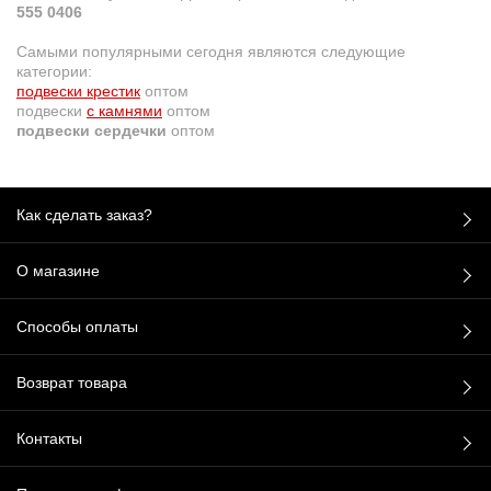
555 0406
Самыми популярными сегодня являются следующие
категории:
подвески крестик
оптом
подвески
с камнями
оптом
подвески сердечки
оптом
Как сделать заказ?
О магазине
Способы оплаты
Возврат товара
Контакты