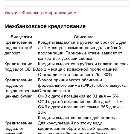
Услуги
»
Финансовым организациям
Межбанковское кредитование
Вид услуги
Описание
Кредитование
Кредиты выдаются в рублях на срок от 1 дня
под валютный
до 1 месяца с возможностью дальнейшей
депозит
пролонгации. Тарифные ставки зависят от
конкретных условий сделки.
Кредитование
Кредиты выдаются в рублях и валюте на срок
под залог ОВГВЗ
до 1 месяца с возможной пролонгацией.
Ставка дисконта составляет 25—30%.
Кредитование
В залог принимаются облигации
под залог
федерального займа (ОФЗ) любого выпуска.
государственных
Ставка дисконта:
ценных бумаг
ОФЗ с датой погашения до 91 дня — 5%;
ОФЗ с датой погашения до 365 дней — 8%;
ОФЗ с датой погашения свыше 365 дней —
13%.
Кредиты выдаются на срок до2 недель.
Кредитование
Для консультаций по этому виду
под залог
кредитования обратитесь в Управление
векселей
вексельного обращения и работы с