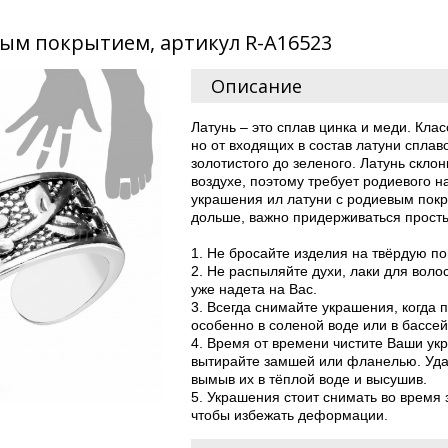
вым покрытием, артикул R-A16523
Описание
Латунь – это сплав цинка и меди. Кла
но от входящих в состав латуни сплав
золотистого до зеленого. Латунь скло
воздухе, поэтому требует родиевого н
украшения ил латуни с родиевым пок
дольше, важно придерживаться просты
1. Не бросайте изделия на твёрдую по
2. Не распыляйте духи, лаки для воло
уже надета на Вас.
3. Всегда снимайте украшения, когда 
особенно в соленой воде или в бассей
4. Время от времени чистите Ваши у
вытирайте замшей или фланелью. Уда
вымыв их в тёплой воде и высушив.
5. Украшения стоит снимать во время 
чтобы избежать деформации.