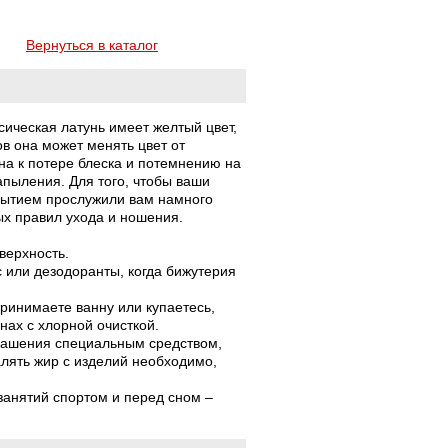
Вернуться в каталог
ссическая латунь имеет желтый цвет,
ов она может менять цвет от
нна к потере блеска и потемнению на
апыления. Для того, чтобы ваши
рытием прослужили вам намного
х правил ухода и ношения.
верхность.
с или дезодоранты, когда бижутерия
принимаете ванну или купаетесь,
нах с хлорной очисткой.
крашения специальным средством,
лять жир с изделий необходимо,
занятий спортом и перед сном –