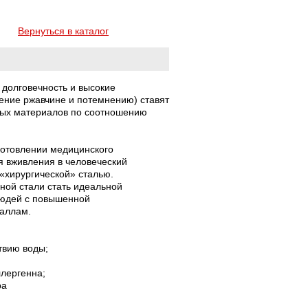
Вернуться в каталог
долговечность и высокие
ение ржавчине и потемнению) ставят
ных материалов по соотношению
зготовлении медицинского
я вживления в человеческий
 «хирургической» сталью.
ной стали стать идеальной
людей с повышенной
еталлам.
твию воды;
ллергенна;
ра