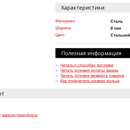
Характеристики
Материал:
Сталь
Ширина:
8 mm
Цвет:
Стально
Полезная информация
»
Читать о способах доставки
»
Читать условия оплаты заказа
»
Читать условия возврата товаров
»
Как определить размер кольца
ют
и
зарегистрируйтесь