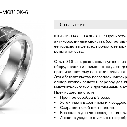
R-M6810K-6
Описание
ЮВЕЛИРНАЯ СТАЛЬ 316L: Прочность, 
антикоррозийные свойства (сопротивл
её гораздо выше всех прочих ювелир
цены и качества.
Сталь 316 L широко используется в и
оборудования и применяется даже дл
организм, поэтому ее также называют
Эти обстоятельства позволили ювелир
альтернативой золоту и серебру для 
чувствительностью к драгоценным м
Преимущества стали
• Прочнее серебра в 3 раза;
• Устойчива к царапинам и к воздейс
• Сохраняет свой цвет надолго;
• Безопасна для человека, т.к. гипоа
• Легкая в уходе, в отличие от сереб