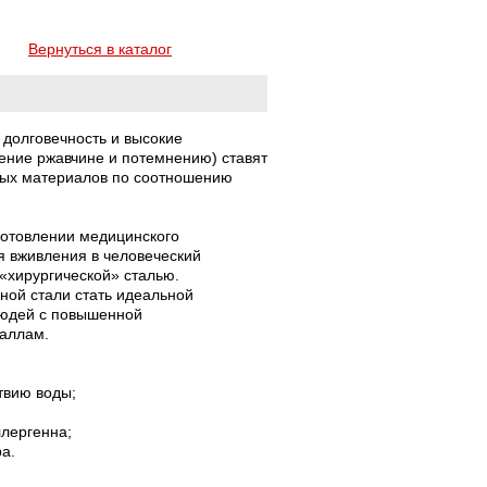
Вернуться в каталог
долговечность и высокие
ение ржавчине и потемнению) ставят
ных материалов по соотношению
зготовлении медицинского
я вживления в человеческий
 «хирургической» сталью.
ной стали стать идеальной
людей с повышенной
еталлам.
твию воды;
ллергенна;
ра.