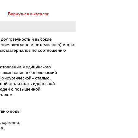
Вернуться в каталог
долговечность и высокие
ение ржавчине и потемнению) ставят
ных материалов по соотношению
зготовлении медицинского
я вживления в человеческий
 «хирургической» сталью.
ной стали стать идеальной
людей с повышенной
еталлам.
твию воды;
ллергенна;
ра.