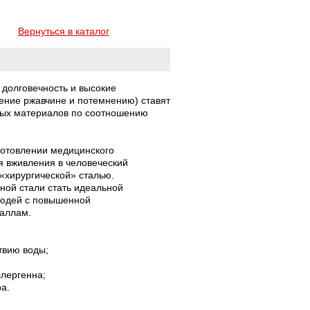
Вернуться в каталог
долговечность и высокие
ение ржавчине и потемнению) ставят
ных материалов по соотношению
зготовлении медицинского
я вживления в человеческий
 «хирургической» сталью.
ной стали стать идеальной
людей с повышенной
еталлам.
твию воды;
ллергенна;
ра.