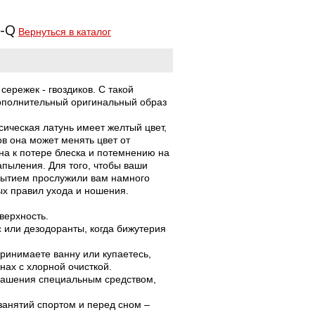
9-Q
Вернуться в каталог
сережек - гвоздиков. C такой
дополнительный оригинальный образ
ссическая латунь имеет желтый цвет,
ов она может менять цвет от
нна к потере блеска и потемнению на
апыления. Для того, чтобы ваши
рытием прослужили вам намного
х правил ухода и ношения.
верхность.
с или дезодоранты, когда бижутерия
принимаете ванну или купаетесь,
нах с хлорной очисткой.
крашения специальным средством,
занятий спортом и перед сном –