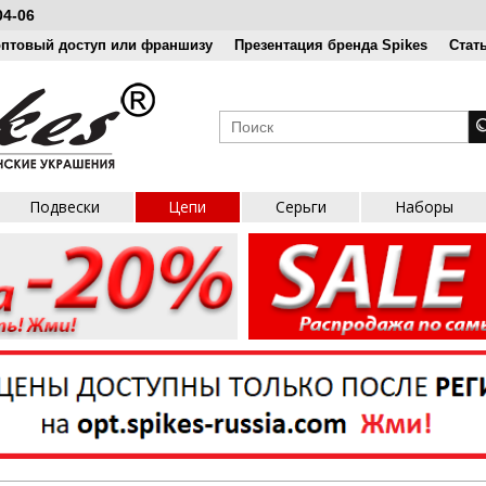
04-06
оптовый доступ или франшизу
Презентация бренда Spikes
Стат
Подвески
Цепи
Серьги
Наборы