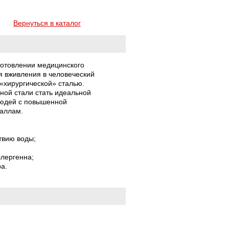
Вернуться в каталог
зготовлении медицинского
я вживления в человеческий
 «хирургической» сталью.
ной стали стать идеальной
людей с повышенной
еталлам.
твию воды;
ллергенна;
ра.