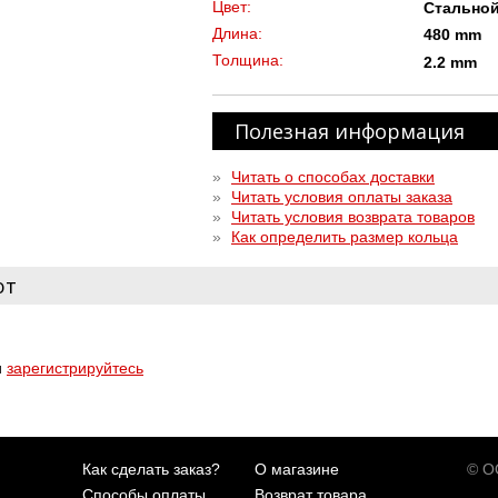
Цвет:
Стально
Длина:
480 mm
Толщина:
2.2 mm
Полезная информация
»
Читать о способах доставки
»
Читать условия оплаты заказа
»
Читать условия возврата товаров
»
Как определить размер кольца
ют
и
зарегистрируйтесь
Как сделать заказ?
О магазине
© ОО
Способы оплаты
Возврат товара