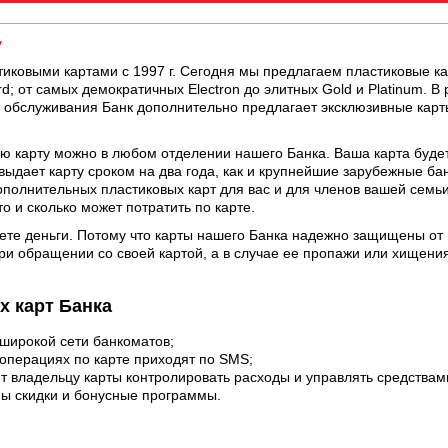
у
тиковыми картами с 1997 г. Сегодня мы предлагаем пластиковые 
rd; от самых демократичных Еlеctron до элитных Gold и Platinum. 
 обслуживания Банк дополнительно предлагает эксклюзивные карты 
 карту можно в любом отделении нашего Банка. Ваша карта будет 
 выдает карту сроком на два года, как и крупнейшие зарубежные ба
ополнительных пластиковых карт для вас и для членов вашей семьи
о и сколько может потратить по карте.
яете деньги. Потому что карты нашего Банка надежно защищены от
ри обращении со своей картой, а в случае ее пропажи или хищени
 карт Банка
 широкой сети банкоматов;
операциях по карте приходят по SMS;
т владельцу карты контролировать расходы и управлять средствами
ны cкидки и бонусные программы.