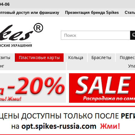
04-06
оптовый доступ или франшизу
Презентация бренда Spikes
Стат
озиты
Пластиковые карты
Кольца
Браслеты
Подвес
нг
Уп