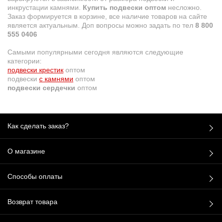
инкрустации камнями.
Купить подвески оптом
несложно.
Заказ формируется в корзине, все наличие товаров на сайте
является актуальным. Доп вопросы можно задать по тел
8 800
555 0406
Самыми популярными сегодня являются следующие
категории:
подвески крестик
оптом
подвески
с камнями
оптом
подвески сердечки
оптом
Как сделать заказ?
О магазине
Способы оплаты
Возврат товара