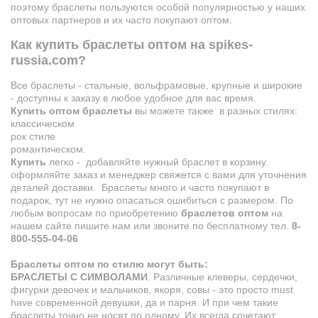
поэтому браслеты пользуются особой популярностью у наших
оптовых партнеров и их часто покупают оптом.
Как купить браслеты оптом на spikes-
russia.com?
Все браслеты - стальные, вольфрамовые, крупные и широкие
- доступны к заказу в любое удобное для вас время.
Купить оптом браслеты
вы можете также в разных стилях:
классическом
рок стиле
романтическом.
Купить
легко - добавляйте нужный браслет в корзину.
оформляйте заказ и менеджер свяжется с вами для уточнения
деталей доставки. Браслеты много и часто покупают в
подарок, тут не нужно опасаться ошибиться с размером. По
любым вопросам по приобретению
браслетов оптом
на
нашем сайте пишите нам или звоните по бесплатному тел.
8-
800-555-04-06
Браслеты оптом по стилю могут быть:
БРАСЛЕТЫ C СИМВОЛАМИ
. Различные клеверы, сердечки,
фигурки девочек и мальчиков, якоря, совы - это просто must
have современной девушки, да и парня. И при чем такие
браслеты точно не носят по одному. Их всегда сочетают,