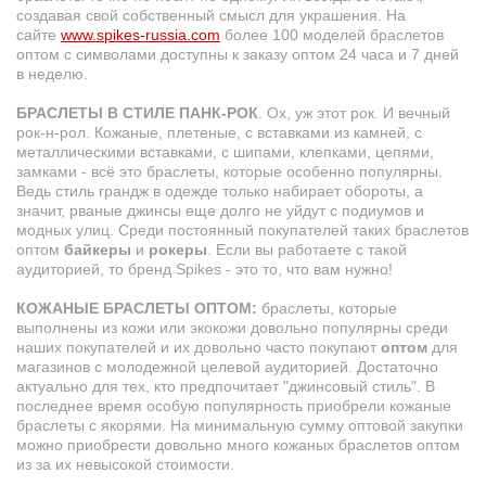
создавая свой собственный смысл для украшения. На
сайте
www.spikes-russia.com
более 100 моделей браслетов
оптом с символами доступны к заказу оптом 24 часа и 7 дней
в неделю.
БРАСЛЕТЫ В СТИЛЕ ПАНК-РОК
. Ох, уж этот рок. И вечный
рок-н-рол.
Кожаные
, плетеные, с вставками из камней, с
металлическими вставками, с шипами, клепками, цепями,
замками
- всё это браслеты, которые особенно популярны.
Ведь стиль грандж в одежде только набирает обороты, а
значит, рваные джинсы еще долго не уйдут с подиумов и
модных улиц. Среди постоянный покупателей таких браслетов
оптом
байкеры
и
рокеры
. Если вы работаете с такой
аудиторией, то бренд Spikes - это то, что вам нужно!
КОЖАНЫЕ БРАСЛЕТЫ ОПТОМ:
браслеты, которые
выполнены из кожи или экокожи довольно популярны среди
наших покупателей и их довольно часто покупают
оптом
для
магазинов
с молодежной целевой аудиторией. Достаточно
актуально для тех, кто предпочитает "джинсовый стиль". В
последнее время особую популярность приобрели кожаные
браслеты с якорями. На минимальную сумму оптовой закупки
можно приобрести довольно много кожаных браслетов оптом
из за их невысокой стоимости.