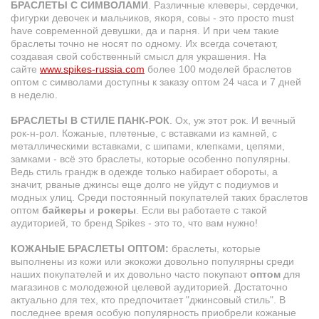
БРАСЛЕТЫ C СИМВОЛАМИ
. Различные клеверы, сердечки,
фигурки девочек и мальчиков, якоря, совы - это просто must
have современной девушки, да и парня. И при чем такие
браслеты точно не носят по одному. Их всегда сочетают,
создавая свой собственный смысл для украшения. На
сайте
www.spikes-russia.com
более 100 моделей браслетов
оптом с символами доступны к заказу оптом 24 часа и 7 дней
в неделю.
БРАСЛЕТЫ В СТИЛЕ ПАНК-РОК
. Ох, уж этот рок. И вечный
рок-н-рол.
Кожаные
, плетеные, с вставками из камней, с
металлическими вставками, с шипами, клепками, цепями,
замками
- всё это браслеты, которые особенно популярны.
Ведь стиль грандж в одежде только набирает обороты, а
значит, рваные джинсы еще долго не уйдут с подиумов и
модных улиц. Среди постоянный покупателей таких браслетов
оптом
байкеры
и
рокеры
. Если вы работаете с такой
аудиторией, то бренд Spikes - это то, что вам нужно!
КОЖАНЫЕ БРАСЛЕТЫ ОПТОМ:
браслеты, которые
выполнены из кожи или экокожи довольно популярны среди
наших покупателей и их довольно часто покупают
оптом
для
магазинов
с молодежной целевой аудиторией. Достаточно
актуально для тех, кто предпочитает "джинсовый стиль". В
последнее время особую популярность приобрели кожаные